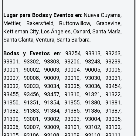
Lugar para Bodas y Eventos en
: Nueva Cuyama,
Mettler, Bakersfield, Buttonwillow, Grapevine,
Kettleman City, Los Ángeles, Oxnard, Santa María,
Santa Clarita, Ventura, Santa Barbara.
Bodas y Eventos en
: 93254, 93313, 93263,
93301, 93302, 93303, 93206, 93243, 93239,
90001, 90002, 90003, 90004, 90005, 90006,
90007, 90008, 90009, 90010, 93030, 93031,
93032, 93033, 93034, 93035, 93036, 93454,
93455, 93456, 93457, 91310, 91321, 91322,
91350, 91351, 91354, 91355, 91380, 91381,
91382, 91383, 91384, 91385, 91386, 91387,
91390, 93001, 93002, 93003, 93004, 93005,
93006, 93007, 93009, 93101, 93102, 93103,
93105, 93106, 93108, 93109, 93110, 93111,