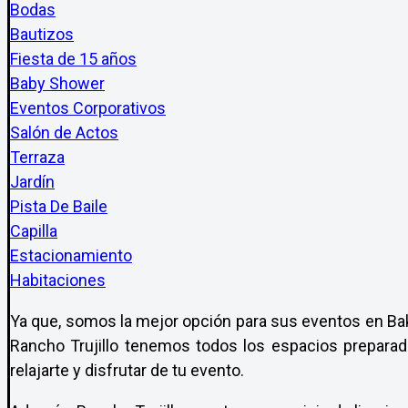
Bodas
Bautizos
Fiesta de 15 años
Baby Shower
Eventos Corporativos
Salón de Actos
Terraza
Jardín
Pista De Baile
Capilla
Estacionamiento
Habitaciones
Ya que, somos la mejor opción para sus eventos en Bak
Rancho Trujillo tenemos todos los espacios preparad
relajarte y disfrutar de tu evento.