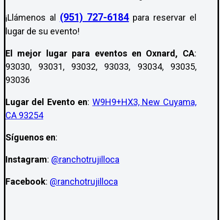
(951) 727-6184
¡Llámenos al
para reservar el
lugar de su evento!
El mejor lugar para eventos en Oxnard, CA
:
93030, 93031, 93032, 93033, 93034, 93035,
93036
Lugar del Evento en
:
W9H9+HX3, New Cuyama,
CA 93254
Síguenos en
:
Instagram
:
@ranchotrujilloca
Facebook
:
@ranchotrujilloca